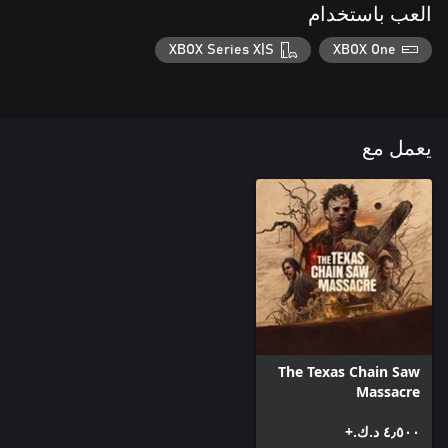
العب باستخدام
XBOX Series X|S
XBOX One
يعمل مع
The Texas Chain Saw
Massacre
٤٫٥٠٠ د.ك.‏+