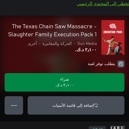
تخطي إلى المحتوى الرئيسي
The Texas Chain Saw Massacre -
Slaughter Family Execution Pack 1
Gun Media
•
الحركة والمغامرة
•
أخرى
٢٫١٠٠ د.ك.‏
يتطلب توفر لعبة
شراء
٢٫١٠٠ د.ك.‏
إضافة إلى قائمة الأمنيات
● ● ●