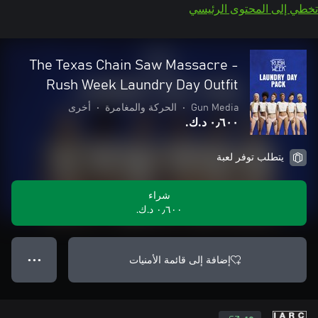
تخطي إلى المحتوى الرئيسي
The Texas Chain Saw Massacre -
Rush Week Laundry Day Outfit
Gun Media
•
الحركة والمغامرة
•
أخرى
٠٫٦٠٠ د.ك.‏
يتطلب توفر لعبة
شراء
٠٫٦٠٠ د.ك.‏
إضافة إلى قائمة الأمنيات
● ● ●