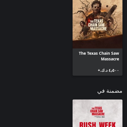
The Texas Chain Saw
Massacre
٤٫٥٠٠ د.ك.‏+
مضمنة في