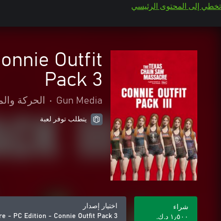
تخطي إلى المحتوى الرئيسي
onnie Outfit
Pack 3
Gun Media
•
الحركة والم
يتطلب توفر لعبة
اختيار إصدار
شراء
e - PC Edition - Connie Outfit Pack 3
١٫٥٠٠ د.ك.‏