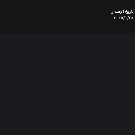
تاريخ الإصدار
٢٨‏/١‏/٢٠٢٥