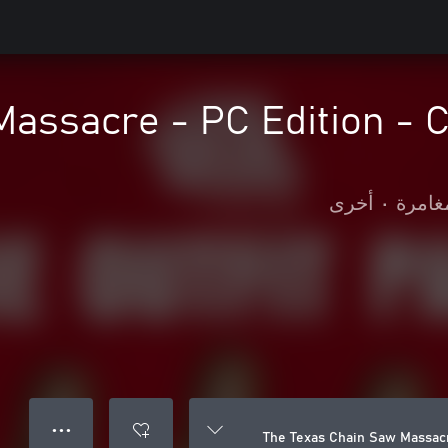
assacre - PC Edition - C
غامرة
•
أخرى
● ● ●
The Texas Chain Saw Massacr