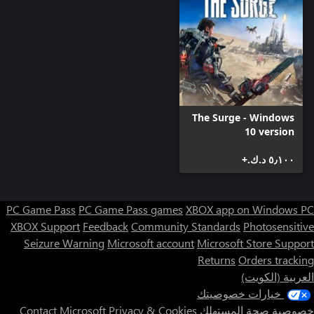
The Surge - Windows
10 version
٥٫١٠٠ د.ك.‏+
PC Game Pass
PC Game Pass games
XBOX app on Windows PC
XBOX Support
Feedback
Community Standards
Photosensitive
Seizure Warning
Microsoft account
Microsoft Store Support
Returns
Orders tracking
العربية (الكويت)
خيارات خصوصيتك
خصوصية صحة المستهلك
Privacy & Cookies
Contact Microsoft