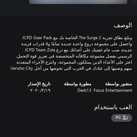
الوصف
وسّع نطاق تجربة The Surge 2 الخاصة بك مع JCPD Gear Pack
واحصل على مجموعة دروع واحدة جديدة تمامًا و4 قدرات فريدة
جديدة. صب جام غضبك على أعدائك مع درع JCPD Team Zola
الرسمي بفضل مجموعة مكافآته المتخصصة في تعزيز قوة التحمل.
اعثر على الأعداء الذين يمتلكون المجموعة، وانتزع الأجزاء المتعددة
منهم وضمها إلى عتادك في الحرب التي تخوضها من أجل Jericho City!
منشور بواسطة
مطورة بواسطة
تاريخ الإصدار
Focus Entertainment
Deck13
١٩‏/٣‏/٢٠٢٠
العب باستخدام
PC