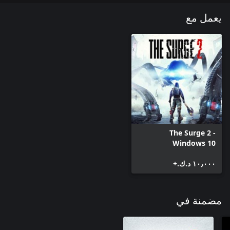
يعمل مع
The Surge 2 -
Windows 10
١٠٫٠٠٠ د.ك.‏+
مضمنة في