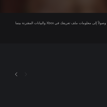
يتلقى ناشرو الألعاب التي تقوم بتشغيلها وصولاً إلى معلومات ملف تعريفك في Xbox والبيانات المقترنة بينما