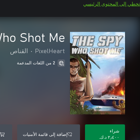
تخطي إلى المحتوى الرئيسي
Who Shot Me
PixelHeart
•
القناص
2 من اللغات المدعمة
شراء
إضافة إلى قائمة الأمنيات
٢٫٤٠٠ د.ك.‏