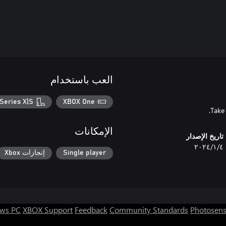
العب باستخدام
Series X|S
XBOX One
Take 
الإمكانات
تاريخ الإصدار
٤‏/١‏/٢٠٢٤
Single player
إنجازات Xbox
ws PC
XBOX Support
Feedback
Community Standards
Photosens