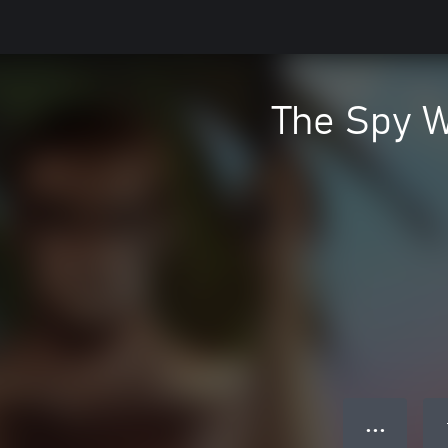
The Spy 
● ● ●