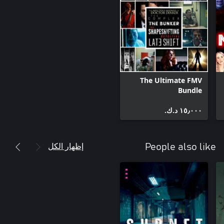
The Ultimate FMV
Bundle
١٥٫٠٠٠ د.ك.‏
إظهار الكل
People also like