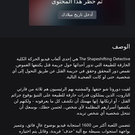
تم حظر هذا المحتوى
أدخل تاريخ ميلادك
الوصف
The Shapeshifting Detective هي إحدى ألعاب فيديو الحركة الكلية
الخارقة للطبيعة التي تدور أحداثها حول جريمة قتل يكتنفها الغموض.
تقمص دور المحقق وحقق في جريمة القتل عن طريق التحول إلى أي
لقيت دوروتا شو حتفها. والمشتبه بهم الرئيسيون هم ثلاثة من قارئي
التاروت، الذين يمتلكون قدرات خارقة للطبيعة على التنبؤ بوقوع جرائم
القتل - أو ارتكابها. إنها مهمتك أن تكشف كل ما يعرفونه - ولكنهم لن
يكشفوا أسرارهم المظلمة لأي شخص... لحسن حظك، بوسعكِ أن
تتضمن اللعبة أكثر من 1600 استجابة فيديو بوضوح عالٍ فائق، وتتميز
بواجهة استجواب بسيطة مع آلية "حذف" فريدة، وقاتل يتم اختياره