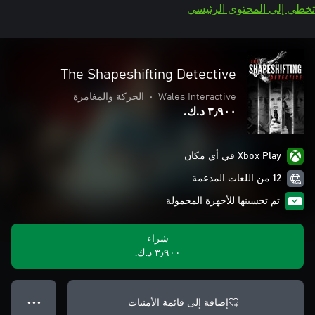
تخطي إلى المحتوى الرئيسي
The Shapeshifting Detective
Wales Interactive
•
الحركة والمغامرة
٣٫٩٠٠ د.ك.‏
Xbox Play في أي مكان
12 من اللغات المدعمة
تم تحسينها للأجهزة المحمولة
شراء
٣٫٩٠٠ د.ك.‏
إضافة إلى قائمة الأمنيات
● ● ●