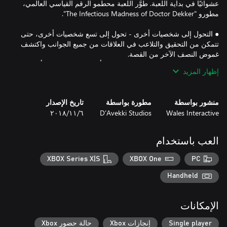
عشوائيًا في بداية اللعبة. طوَّر اللعبة محطمو الرقم القياسي العالمي،
● التحول إلى شخصيات أخرى - تحول إلى تسع شخصيات أخرى، حتى
تتمكن من التحقيق والتلاعب في العلاقات من جميع الجوانب واكتشف
● التشويق - قم بحل لغز جريمة القتل، وأوقِف القاتل، وحاذر أن يتم
إظهار المزيد
القبض عليك. يساعد أي قاتل من الثلاثة الذين يتم اختيارهم عشوائيًا في
● الخيارات مهمة - ألقِ القبض على القاتل، وانقذ الضحايا، وأنشئ
منشور بواسطة
مطورة بواسطة
تاريخ الإصدار
Wales Interactive
D'Avekki Studios
٦‏/١١‏/٢٠١٨
● حل المشكلات - ألا يمكنك الحصول على هذا الدليل الحاسم بنفسك؟
جرِّب التحول إلى شخصية قائد الشرطة. هل تعتقد أن خيارات الحوار
العب باستخدام
● فيديو حركة كلية (FMV) بنسبة 100% - لعبة كاملة تتضمن مشاهد
XBOX Series X|S
XBOX One
PC
● أحداث تحفيزية - ليس كل التشعب ثنائيًا. اضغط على أي شخص حتى
النهاية، فقد تكتشف أن لديه أكثر من طريقة لرد الفعل.
Handheld
الإمكانات
Single player
إنجازات Xbox
حالة حضور Xbox