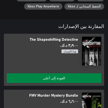
الحفظ السحابي لـ Xbox
Xbox Play Anywhere
المقارنة بين الإصدارات
The Shapeshifting Detective
٣٫٩٠٠ د.ك.‏
هذا الإصدار
العودة إلى أعلى
FMV Murder Mystery Bundle
٦٫٦٠٠ د.ك.‏