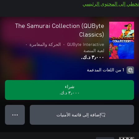
تخطي إلى المحتوى الرئيسي
The Samurai Collection (QUByte
Classics)
QUByte Interactive
•
الحركة والمغامرة
•
لعبة المنصة
٣٫٠٠٠ د.ك.‏
1 من اللغات المدعمة
شراء
٣٫٠٠٠ د.ك.‏
إضافة إلى قائمة الأمنيات
● ● ●