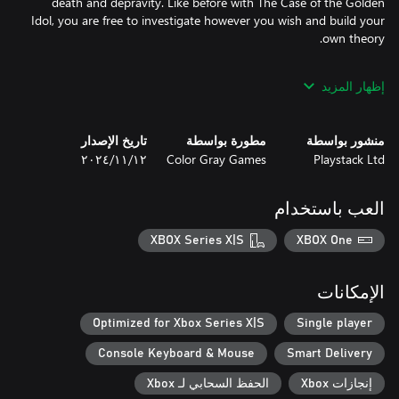
death and depravity. Like before with The Case of the Golden
Idol, you are free to investigate however you wish and build your
You must make sense of a grand mystery that unravels across an
إظهار المزيد
age of hallucinogens, fax machines, parapsychology and TV
منشور بواسطة
مطورة بواسطة
تاريخ الإصدار
Enlightenment seekers, convicts, chat show hosts and corporate
Playstack Ltd
Color Gray Games
١٢‏/١١‏/٢٠٢٤
middle management will all have a role to play in the wider
mysteries that unfold. Like always, many of these subjects will
have their own motives. Some will be carrying more than
العب باستخدام
agendas.
XBOX Series X|S
XBOX One
الإمكانات
Optimized for Xbox Series X|S
Single player
Console Keyboard & Mouse
Smart Delivery
إنجازات Xbox
الحفظ السحابي لـ Xbox