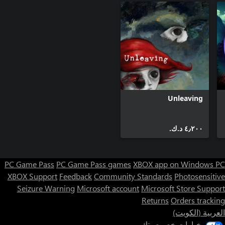
Unleaving
٤٫٢٠٠ د.ك.‏
PC Game Pass
PC Game Pass games
XBOX app on Windows PC
XBOX Support
Feedback
Community Standards
Photosensitive
Seizure Warning
Microsoft account
Microsoft Store Support
Returns
Orders tracking
العربية (الكويت)
خيارات خصوصيتك