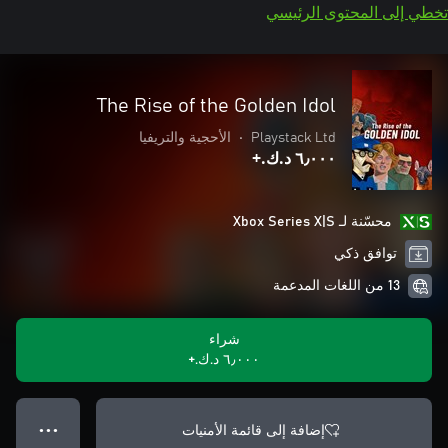
تخطي إلى المحتوى الرئيسي
The Rise of the Golden Idol
Playstack Ltd
•
الأحجية والتريفيا
٦٫٠٠٠ د.ك.‏+
محسّنة لـ Xbox Series X|S
توافق ذكي
13 من اللغات المدعمة
شراء
٦٫٠٠٠ د.ك.‏+
إضافة إلى قائمة الأمنيات
● ● ●