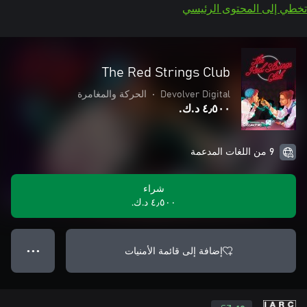
تخطي إلى المحتوى الرئيسي
The Red Strings Club
Devolver Digital
•
الحركة والمغامرة
٤٫٥٠٠ د.ك.‏
9 من اللغات المدعمة
شراء
٤٫٥٠٠ د.ك.‏
إضافة إلى قائمة الأمنيات
● ● ●