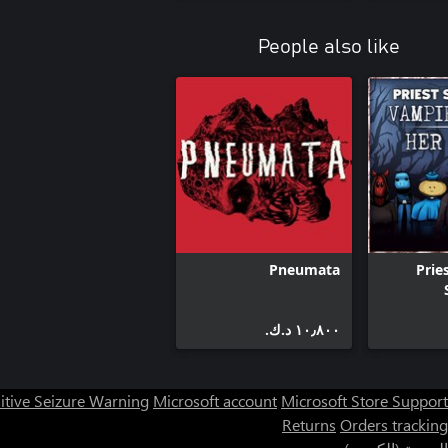
People also like
Pneumata
Prie
١٠٫٨٠٠ د.ك.‏
itive Seizure Warning
Microsoft account
Microsoft Store Support
Returns
Orders tracking