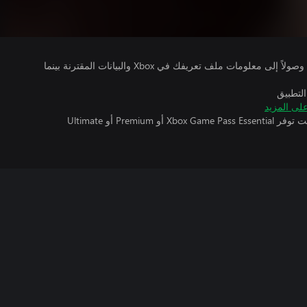
يتلقى ناشرو الألعاب التي تقوم بتشغيلها وصولاً إلى معلومات ملف تعريفك في Xbox والبيانات المقترنة بينما
التطبيق
لى المزيد
تتطلب اللعبة متعددة اللاعبين عبر الإنترنت توفر Xbox Game Pass Essential أو Premium أو Ultimate