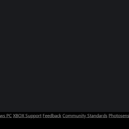
ws PC
XBOX Support
Feedback
Community Standards
Photosens