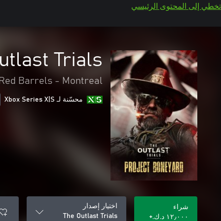
تخطي إلى المحتوى الرئيسي
utlast Trials
Red Barrels - Montreal
محسّنة لـ Xbox Series X|S
اختيار إصدار
شراء
The Outlast Trials
١٢٫٠٠٠ د.ك.‏+