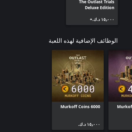
The Outlast Trials
Deluxe Edition
١٥٫٠٠٠ د.ك.‏+
الوظائف الإضافية لهذه اللعبة
6000 Murkoff Coins
١٥٫٠٠٠ د.ك.‏