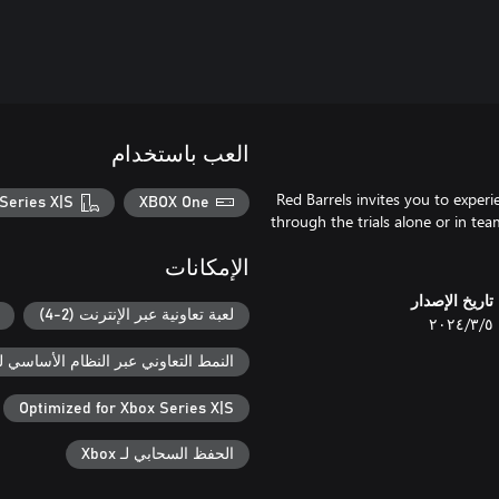
العب باستخدام
Red Barrels invites you to exper
Series X|S
XBOX One
through the trials alone or in te
الإمكانات
تاريخ الإصدار
لعبة تعاونية عبر الإنترنت (2-4)
٥‏/٣‏/٢٠٢٤
النمط التعاوني عبر النظام الأساسي لـ box
Optimized for Xbox Series X|S
الحفظ السحابي لـ Xbox