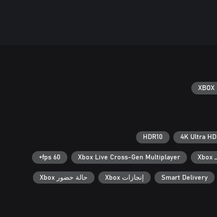
XBOX 
HDR10
4K Ultra HD
X
Xbox Live Cross-Gen Multiplayer
60 fps+
Smart Delivery
إنجازات Xbox
حالة حضور Xbox