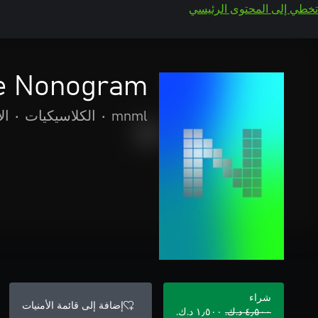
تخطي إلى المحتوى الرئيسي
e Nonogram
mnml
•
الكلاسيكيات
•
ال
شراء
إضافة إلى قائمة الأمنيات
٤٫٥٠٠ د.ك.‏
١٫٥٠٠ د.ك.‏