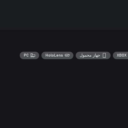
XBOX 
جهاز محمول
HoloLens
PC