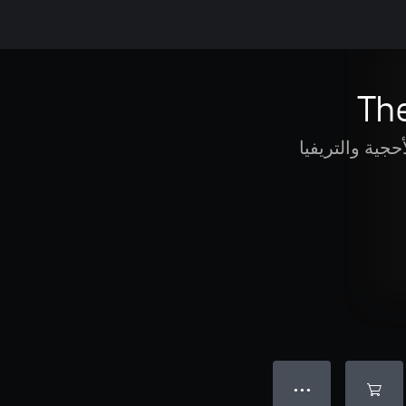
Th
أحجية والتريفيا
● ● ●