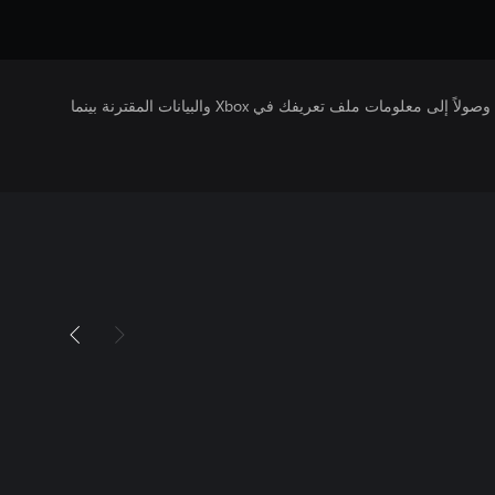
يتلقى ناشرو الألعاب التي تقوم بتشغيلها وصولاً إلى معلومات ملف تعريفك في Xbox والبيانات المقترنة بينما