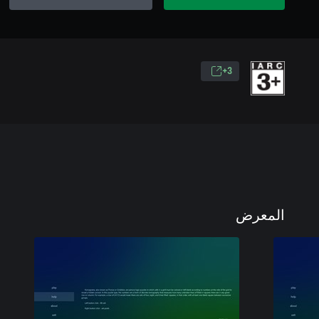
3+
المعرض