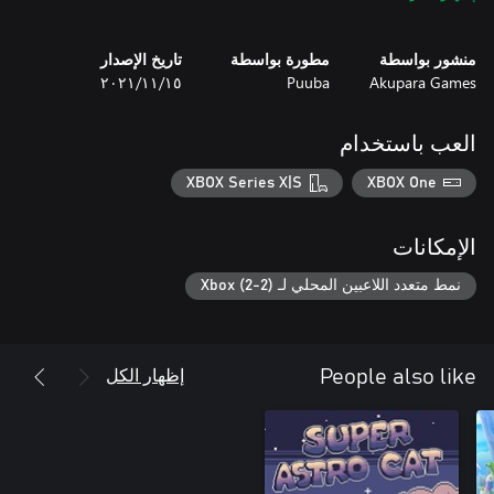
a soundtrack, the music behind The Metronomicon is set to be
every bit as varied and exciting as the gameplay itself.
منشور بواسطة
مطورة بواسطة
تاريخ الإصدار
Akupara Games
Puuba
١٥‏/١١‏/٢٠٢١
العب باستخدام
XBOX Series X|S
XBOX One
الإمكانات
نمط متعدد اللاعبين المحلي لـ Xbox (2-2)
إظهار الكل
People also like