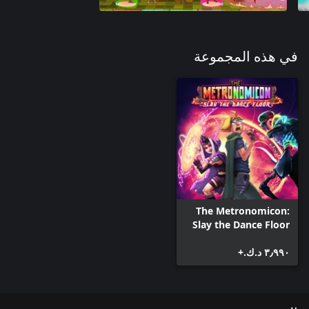
في هذه المجموعة
The Metronomicon:
Slay the Dance Floor
٣٫٩٩٠ د.ك.‏+