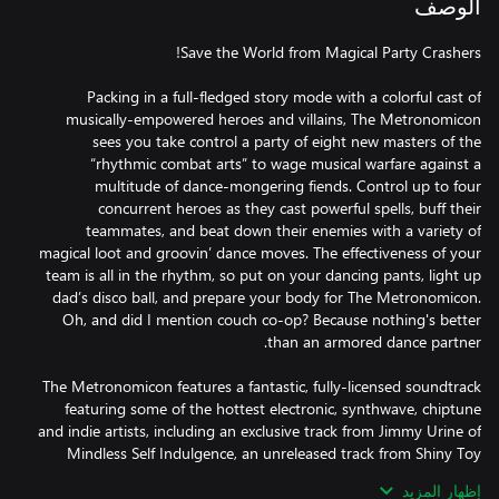
الوصف
Packing in a full-fledged story mode with a colorful cast of
musically-empowered heroes and villains, The Metronomicon
sees you take control a party of eight new masters of the
“rhythmic combat arts” to wage musical warfare against a
multitude of dance-mongering fiends. Control up to four
concurrent heroes as they cast powerful spells, buff their
teammates, and beat down their enemies with a variety of
magical loot and groovin’ dance moves. The effectiveness of your
team is all in the rhythm, so put on your dancing pants, light up
dad’s disco ball, and prepare your body for The Metronomicon.
Oh, and did I mention couch co-op? Because nothing's better
The Metronomicon features a fantastic, fully-licensed soundtrack
featuring some of the hottest electronic, synthwave, chiptune
and indie artists, including an exclusive track from Jimmy Urine of
Mindless Self Indulgence, an unreleased track from Shiny Toy
Guns, along with tracks from YACHT, Perturbator, J-Punch, Dj
إظهار المزيد
CUTMAN, and many, many more. As much a soundscape as it is