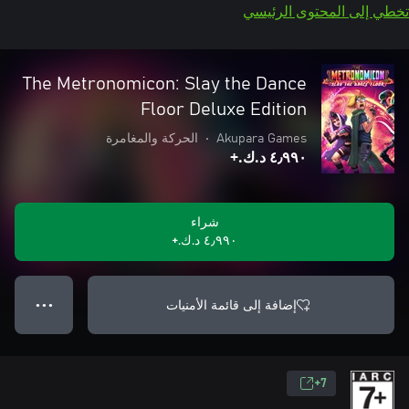
تخطي إلى المحتوى الرئيسي
The Metronomicon: Slay the Dance
Floor Deluxe Edition
Akupara Games
•
الحركة والمغامرة
٤٫٩٩٠ د.ك.‏+
شراء
٤٫٩٩٠ د.ك.‏+
إضافة إلى قائمة الأمنيات
● ● ●
7+