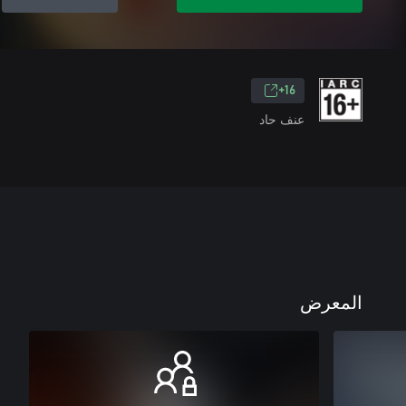
16+
عنف حاد
المعرض