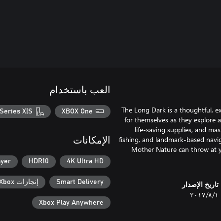
العب باستخدام
The Long Dark is a thoughtful, ex
Series X|S
XBOX One
for themselves as they explore 
life-saving supplies, and mast
fishing, and landmark-based navig
الإمكانات
Mother Nature can throw at yo
ayer
HDR10
4K Ultra HD
Smart Delivery
إنجازات Xbox
تاريخ الإصدار
١‏/٨‏/٢٠١٧
Xbox Play Anywhere