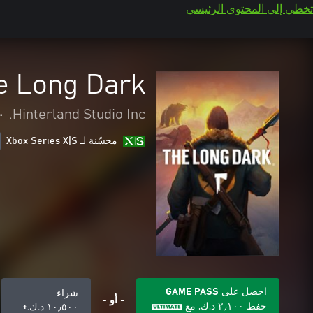
تخطي إلى المحتوى الرئيسي
e Long Dark
•
Hinterland Studio Inc.
محسّنة لـ Xbox Series X|S
احصل على GAME PASS
شراء
- أو -
حفظ
٢٫١٠٠ د.ك.‏
مع
١٠٫٥٠٠ د.ك.‏+