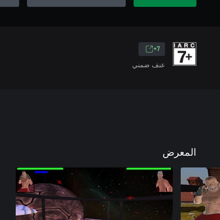
7+
عنف ضمني
المعرض