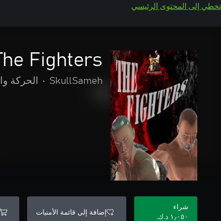
تخطي إلى المحتوى الرئيسي
The Fighters
SkullSameh
•
الحركة وا
شراء
إضافة إلى قائمة الأمنيات
١٫٠٥٠ د.ك.‏