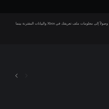
يتلقى ناشرو الألعاب التي تقوم بتشغيلها وصولاً إلى معلومات ملف تعريفك في Xbox والبيانات المقترنة بينما