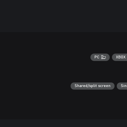
PC
XBOX 
Shared/split screen
Sin