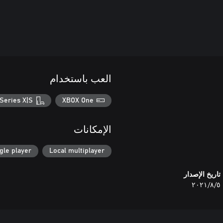
العب باستخدام
Series X|S
XBOX One
الإمكانات
gle player
Local multiplayer
تاريخ الإصدار
٥‏/٨‏/٢٠٢١