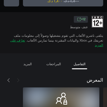
٤٫٥٠٠ د.ك.‏
١٫٨٠٠ د.ك.‏
12+
عنف متوسط
لقى ناشرو الألعاب التي تقوم بتشغيلها وصولاً إلى معلومات ملف
في Xbox والبيانات المقترنة بينما تمارس الألعاب.
تعرّف على
مزيد
التفاصيل
المراجعات
المزيد
لمعرض