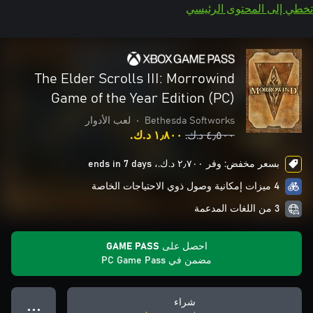
 إلى المحتوى الرئيسي
The Elder Scrolls III: Morrowind
Game of the Year Edition (PC)
Bethesda Softworks
•
لعب الأدوار
٤٫٥٠٠ د.ك.‏
١٫٨٠٠ د.ك.‏
بسعر مخفض: وفر ٢٫٧٠٠ د.ك.‏، ends in 7 days
4 ميزات إمكانية وصول ذوي الاحتياجات الخاصة
3 من اللغات المدعمة
احصل على GAME PASS
مضمن في PC Game Pass
شراء
● ● ●