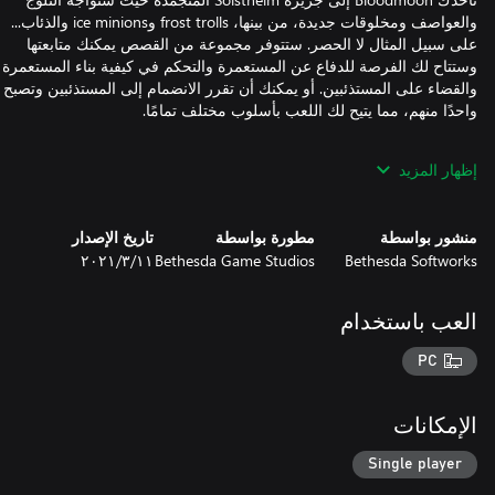
والعواصف ومخلوقات جديدة، من بينها، frost trolls وice minions والذئاب...
ى سبيل المثال لا الحصر. ستتوفر مجموعة من القصص يمكنك متابعتها
تتاح لك الفرصة للدفاع عن المستعمرة والتحكم في كيفية بناء المستعمرة
لقضاء على المستذئبين. أو يمكنك أن تقرر الانضمام إلى المستذئبين وتصبح
هار المزيد
• يمكن للاعبين أخذ شخصيات Morrowind الحالية والألعاب المحفوظة
• ما يصل إلى 80 ساعة إضافية من اللعب والمهمات الجديدة للاعبي
شور بواسطة
مطورة بواسطة
تاريخ الإصدار
Bethesda Softwor
Bethesda Game Studios
١١‏/٣‏/٢٠٢١
استكشف الغابات والكهوف والأراضي القفر المغطاة بالثلوج في جزيرة
• توغل في الزنازين الجديدة الهائلة الحجم وزر العاصمة Mournhold ومدينة
لعب باستخدام
• حارب المخلوقات الجديدة بما في ذلك الدببة والذئاب وlich lords وgoblins
PC
لإمكانات
Single player
https://eulas.bethesda.net/The%20Elder%20Scrolls%203:%20Morrowi