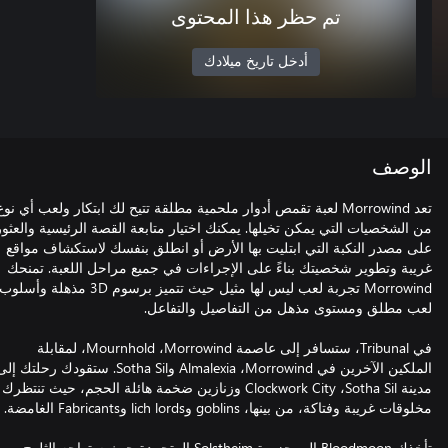
تم حظر هذا المحتوى
أدخل تاريخ ميلادك
لوصف
تعد Morrowind لعبة تقمص أدوار ملحمية مطلقة تتيح لك ابتكار ولعب أي نوع
 الشخصيات التي يمكن تخيلها. يمكنك اختيار متابعة القصة الرئيسية والعثور
ى مصدر النكبة التي ابتليت بها الأرض أو انطلق بنفسك لاستكشاف مواقع
يبة وتطوير شخصيتك بناءً على الإجراءات في جميع مراحل اللعبة. تمنحك
Morrowind تجربة لعب ليس لها مثيل حيث تتميز برسوم 3D مذهلة وأسلوب
في Tribunal، ستسافر إلى عاصمة Morrowind،‏ Mournhold، لمقابلة
الملكين الآخرين في Morrowind،‏ Almalexia وSotha Sil. ستقودك رحلتك إلى
مدينة Sotha Sil،‏ Clockwork City وزنازين ضخمة هائلة الحجم، حيث تنتظرك
تأخذك Bloodmoon إلى جزيرة Solstheim المتجمدة حيث ستواجه الثلوج