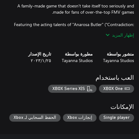
A family-made game that doesn't take itself too seriously and
Featuring the acting talents of "Anarosa Butler" ("Contradiction:
Spot The Liar!", "The Shapeshifting Detective") as computer geek
إظهار المزيد
conspiracy theorist "Alyx" and "Rupert Booth" ("Contradiction:
Spot The Liar!", "The Shapeshifting Detective") as the evil
"Gedeon", The Dark Side of the Moon promises to bring you a
منشور بواسطة
مطورة بواسطة
تاريخ الإصدار
Tayanna Studios
Tayanna Studios
٢٥‏/١‏/٢٠٢٣
The clock is ticking, and that eclipse is nearly upon us...and when
العب باستخدام
KEEP WATCHING THE SKIES.
XBOX Series X|S
XBOX One
الإمكانات
Single player
إنجازات Xbox
الحفظ السحابي لـ Xbox