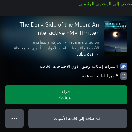
تخطي إلى المحتوى الرئيسي
The Dark Side of the Moon: An
Interactive FMV Thriller
Tayanna Studios
•
الحركة والمغامرة
•
الأحجية والتريفيا
•
لعب الأدوار
•
أخرى
•
محاكاة
٥٫٤٠٠ د.ك.‏
1 ميزات إمكانية وصول ذوي الاحتياجات الخاصة
9 من اللغات المدعمة
شراء
٥٫٤٠٠ د.ك.‏
إضافة إلى قائمة الأمنيات
● ● ●