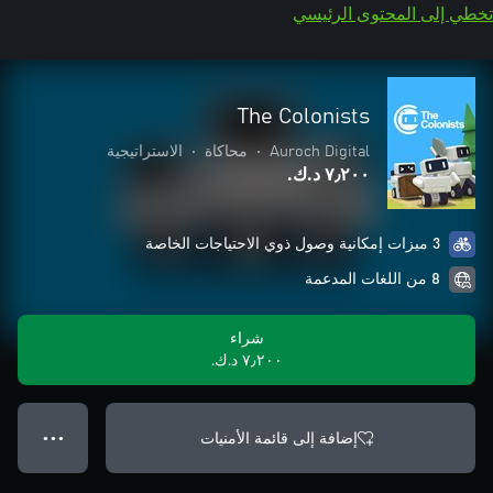
تخطي إلى المحتوى الرئيسي
The Colonists
Auroch Digital
•
محاكاة
•
الاستراتيجية
٧٫٢٠٠ د.ك.‏
3 ميزات إمكانية وصول ذوي الاحتياجات الخاصة
8 من اللغات المدعمة
شراء
٧٫٢٠٠ د.ك.‏
إضافة إلى قائمة الأمنيات
● ● ●