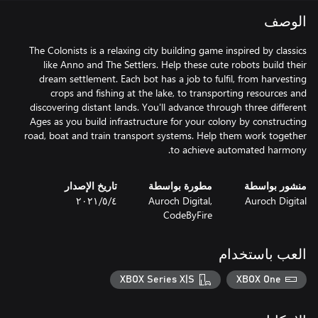
الوصف
The Colonists is a relaxing city building game inspired by classics
like Anno and The Settlers. Help these cute robots build their
dream settlement. Each bot has a job to fulfil, from harvesting
crops and fishing at the lake, to transporting resources and
discovering distant lands. You'll advance through three different
Ages as you build infrastructure for your colony by constructing
road, boat and train transport systems. Help them work together
to achieve automated harmony.
منشور بواسطة
مطورة بواسطة
تاريخ الإصدار
Auroch Digital
Auroch Digital,
٤‏/٥‏/٢٠٢١
CodeByFire
العب باستخدام
XBOX Series X|S
XBOX One