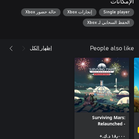
الإمكانات
Single player
إنجازات Xbox
حالة حضور Xbox
الحفظ السحابي لـ Xbox
إظهار الكل
People also like
Surviving Mars:
Relaunched -
Ultimate Edition
١٨٫٠٠٠ د.ك.‏+