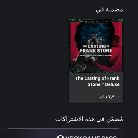
مضمنة في
The Casting of Frank
Stone™ Deluxe
Edition
٧٫٩٠٠ د.ك.‏
مُضمّن في هذه الاشتراكات