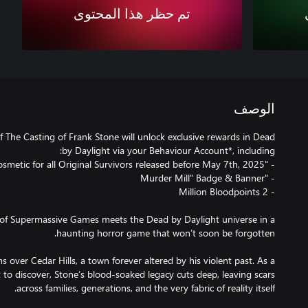
تم حظر هذا المحتوى
الوصف
f The Casting of Frank Stone will unlock exclusive rewards in Dead
 of Supermassive Games meets the Dead by Daylight universe in a
over Cedar Hills, a town forever altered by his violent past. As a
 to discover, Stone’s blood-soaked legacy cuts deep, leaving scars