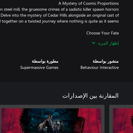
 steel mill, the gruesome crimes of a sadistic killer spawn horrors
lve into the mystery of Cedar Hills alongside an original cast of
shapes the story and impacts the fate of the characters within it.
إظهار المزيد
ches and high-stakes horror, discover how a simple decision can
منشور بواسطة
مطورة بواسطة
Supermassive Games
Behaviour Interactive
 in the unknown, and glee in the grotesque, Supermassive Games’
 new levels of emotion, immersion, and intensity to this darkly rich
المقارنة بين الإصدارات
ok at the wider world of Dead by Daylight, Behaviour Interactive’s
 Filled with spine-chilling twists, this dark original tale is certain
ked entitlements to both The Casting of Frank Stone and Dead by
Daylight is required to claim rewards.