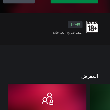
18+
عنف صريح، لغة حادة
المعرض