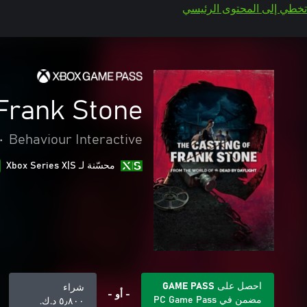
تخطي إلى المحتوى الرئيسي
Frank Stone™
•
Behaviour Interactive
محسّنة لـ Xbox Series X|S
احصل على GAME PASS
شراء
- أو -
مضمن في PC Game Pass
٥٫٨٠٠ د.ك.‏