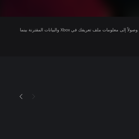
يتلقى ناشرو الألعاب التي تقوم بتشغيلها وصولاً إلى معلومات ملف تعريفك في Xbox والبيانات المقترنة بينما