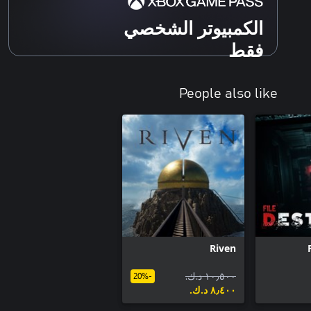
الكمبيوتر الشخصي
فقط
People also like
Riven
١٠٫٥٠٠ د.ك.‏
-20%
٨٫٤٠٠ د.ك.‏