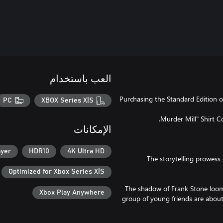
العب باستخدام
Purchasing the Standard Edition o
PC
XBOX Series X|S
الإمكانات
ayer
HDR10
4K Ultra HD
The storytelling prowess
Optimized for Xbox Series X|S
The shadow of Frank Stone looms 
Xbox Play Anywhere
group of young friends are about