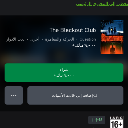
تخطي إلى المحتوى الرئيسي
The Blackout Club
Question
•
الحركة والمغامرة
•
أخرى
•
لعب الأدوار
٩٫٠٠٠ د.ك.‏+
شراء
٩٫٠٠٠ د.ك.‏+
إضافة إلى قائمة الأمنيات
● ● ●
16+