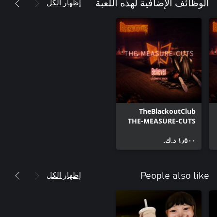
إظهار الكل
الوظائف الإضافية لهذه اللعبة
TheBlackoutClub
THE-MEASURE-CUTS
Pack
١٫٥٠٠ د.ك.‏
إظهار الكل
People also like