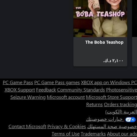
The Boba Teashop
٢٫١٠٠ د.ك.‏
PC Game Pass
PC Game Pass games
XBOX app on Windows PC
XBOX Support
Feedback
Community Standards
Photosensitive
Seizure Warning
Microsoft account
Microsoft Store Support
Returns
Orders tracking
العربية (الكويت)
خيارات خصوصيتك
خصوصية صحة المستهلك
Privacy & Cookies
Contact Microsoft
Terms of Use
Trademarks
About our ads