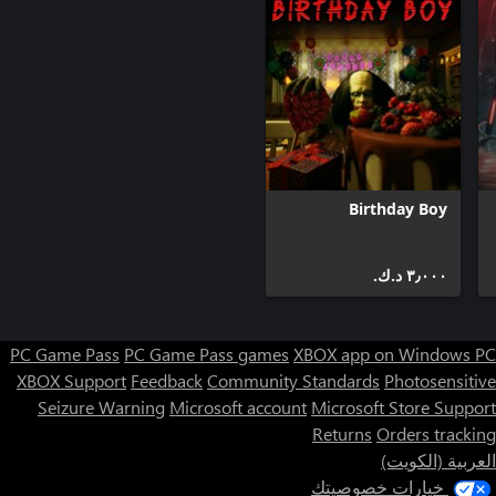
Birthday Boy
٣٫٠٠٠ د.ك.‏
PC Game Pass
PC Game Pass games
XBOX app on Windows PC
XBOX Support
Feedback
Community Standards
Photosensitive
Seizure Warning
Microsoft account
Microsoft Store Support
Returns
Orders tracking
العربية (الكويت)
خيارات خصوصيتك