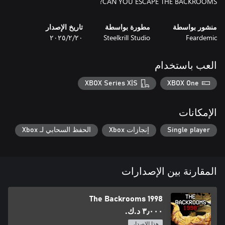
CAN YOU ESCAPE THE BACKROOMS?
منشور بواسطة
مطورة بواسطة
تاريخ الإصدار
Feardemic
Steelkrill Studio
٢٠‏/٢‏/٢٠٢٥
العب باستخدام
XBOX Series X|S
XBOX One
الإمكانات
Single player
إنجازات Xbox
الحفظ السحابي لـ Xbox
المقارنة بين الإصدارات
The Backrooms 1998
٣٫٠٠٠ د.ك.‏
هذا الإصدار