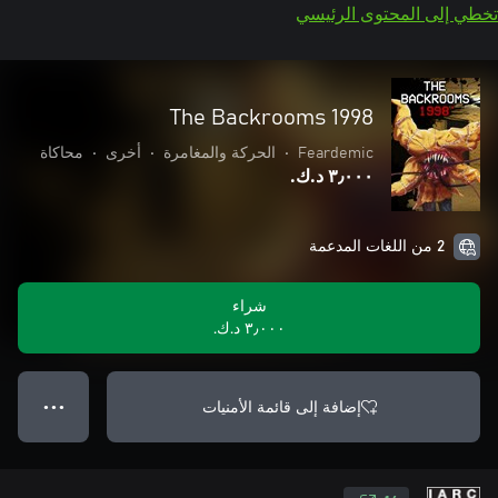
تخطي إلى المحتوى الرئيسي
The Backrooms 1998
Feardemic
•
الحركة والمغامرة
•
أخرى
•
محاكاة
٣٫٠٠٠ د.ك.‏
2 من اللغات المدعمة
شراء
٣٫٠٠٠ د.ك.‏
إضافة إلى قائمة الأمنيات
● ● ●