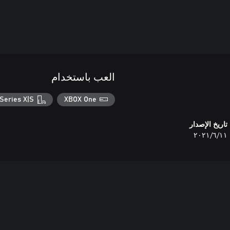
العب باستخدام
Series X|S
XBOX One
تاريخ الإصدار
١١‏/٦‏/٢٠٢١