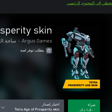
تخطي إلى المحتوى الرئيسي
sperity skin
Argus Games
•
ساحة الم
يتطلب توفر لعبة
اختيار إصدار
شراء
Tetra Age of Prosperity skin
١٫٥٠٠ د.ك.‏