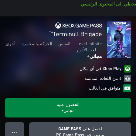
تخطي إلى المحتوى الرئيسي
Terminull Brigade™
Level Infinite
•
القناص
•
الحركة والمغامرة
•
أخرى
•
لعب الأدوار
مجاني+
Xbox Play في أي مكان
6 من اللغات المدعمة
متوافق في الغالب
الحصول عليه
مجاني+
احصل على GAME PASS
● ● ●
مضمن في PC Game Pass