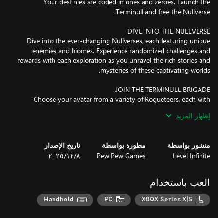
Your destinies are coded in ones and zeroes. Launch the
Dive into the ever-changing Nullverses, each featuring unique
enemies and biomes. Experience randomized challenges and
rewards with each exploration as you unravel the rich stories and
Choose your avatar from a variety of Rogueteers, each with
unique roles and synergies. Dive solo or team up in online co-op
إظهار المزيد
- You are strong alone, but you will be stronger together.
Confront challenging bosses at the end of each dive and master
منشور بواسطة
مطورة بواسطة
تاريخ الإصدار
Level Infinite
Pew Pew Games
٨‏/١٢‏/٢٠٢٥
Master your chosen Rogueteer, each with a unique personality,
playstyle, and signature moves. Unlock a rich talent tree and
العب باستخدام
customizable mods to enhance your gameplay, while discovering
Handheld
PC
XBOX Series X|S