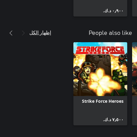
٠٫٩٠٠ د.ك.‏
إظهار الكل
People also like
Strike Force Heroes
٧٫٥٠٠ د.ك.‏