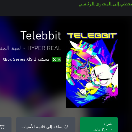
تخطي إلى المحتوى الرئيسي
Telebbit
HYPER REAL
•
لعبة المن
محسّنة لـ Xbox Series X|S
شراء
إضافة إلى قائمة الأمنيات
٣٫٠٠٠ د.ك.‏