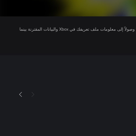
يتلقى ناشرو الألعاب التي تقوم بتشغيلها وصولاً إلى معلومات ملف تعريفك في Xbox والبيانات المقترنة بينما