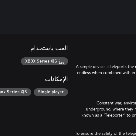
العب باستخدام
XBOX Series X|S
A simple device, it teleports the 
endless when combined with in-
الإمكانات
box Series X|S
Single player
Constant war, enviro
underground, where they h
known as a "Teleporter" to p
To ensure the safety of the telep