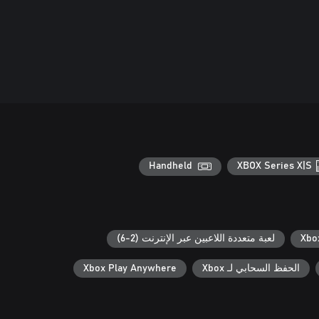
Handheld
XBOX Series X|S
لعبة متعددة اللاعبين عبر الإنترنت (2-6)
الحفظ السحابي لـ Xbox
Xbox Play Anywhere