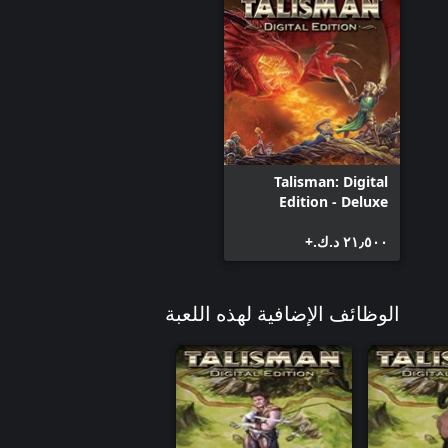
Talisman: Digital Edition - The Sacred Pool
Talisman: Digital Edition - The Highland
Expansion
Talisman: Digital Edition - The Cataclysm
Expansion
Talisman: Digital Edition - The Ancient Beasts
Expansions
Talisman: Digital
Talisman: Digital Edition - The Clockwork
Edition - Deluxe
Kingdom Expansion
Edition
Talisman: Digital Edition - The Firelands
٢١٫٥٠٠ د.ك.‏+
Expansions
Talisman: Digital Edition - The Apprentice
Mage Character Pack
الوظائف الإضافية لهذه اللعبة
Talisman: Digital Edition - The Black Witch
Character Pack
Talisman: Digital Edition - The Courtesan
Character Pack
Talisman: Digital Edition - The Devil's Minion