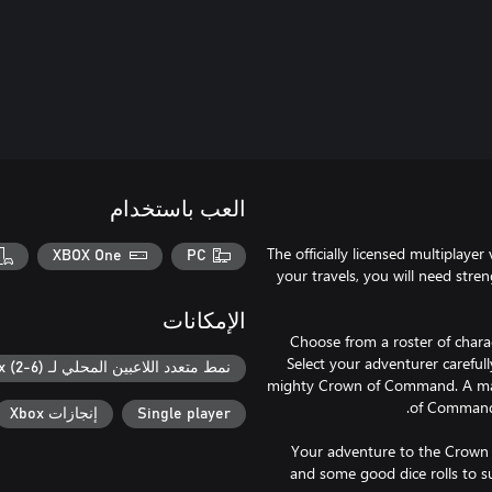
العب باستخدام
The officially licensed multiplaye
XBOX One
PC
your travels, you will need str
الإمكانات
Choose from a roster of chara
Select your adventurer carefull
نمط متعدد اللاعبين المحلي لـ Xbox (2-6)
mighty Crown of Command. A magic
Single player
إنجازات Xbox
Your adventure to the Crown 
and some good dice rolls to su