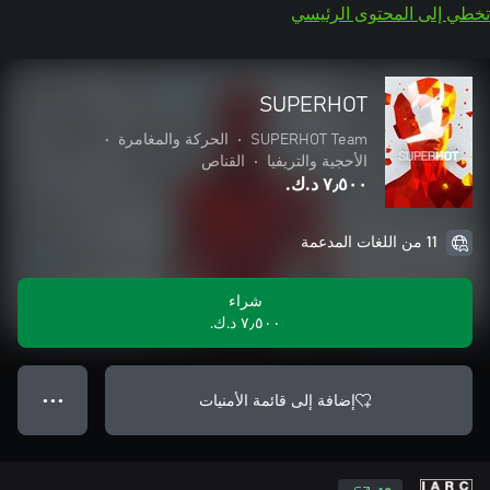
تخطي إلى المحتوى الرئيسي
SUPERHOT
SUPERHOT Team
•
الحركة والمغامرة
•
الأحجية والتريفيا
•
القناص
٧٫٥٠٠ د.ك.‏
11 من اللغات المدعمة
شراء
٧٫٥٠٠ د.ك.‏
إضافة إلى قائمة الأمنيات
● ● ●