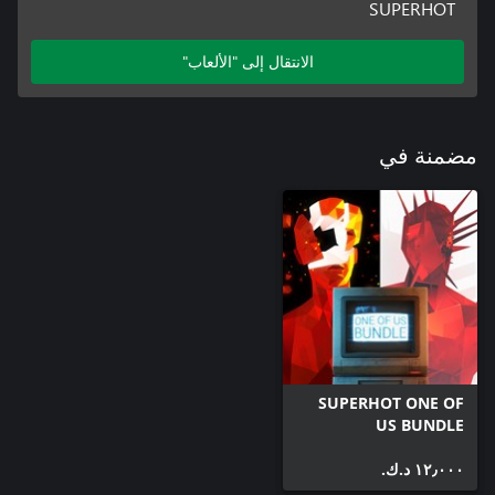
SUPERHOT
الانتقال إلى "الألعاب"
مضمنة في
SUPERHOT ONE OF
US BUNDLE
١٢٫٠٠٠ د.ك.‏