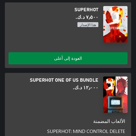
SUPERHOT
٧٫٥٠٠ د.ك.‏
هذا الإصدار
العودة إلى أعلى
SUPERHOT ONE OF US BUNDLE
١٢٫٠٠٠ د.ك.‏
الألعاب المضمنة
SUPERHOT: MIND CONTROL DELETE