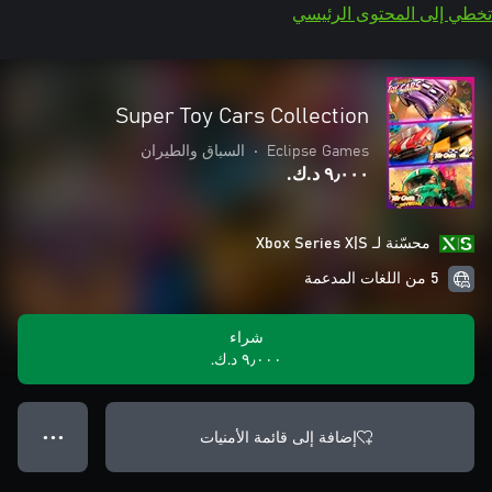
تخطي إلى المحتوى الرئيسي
Super Toy Cars Collection
Eclipse Games
•
السباق والطيران
٩٫٠٠٠ د.ك.‏
محسّنة لـ Xbox Series X|S
5 من اللغات المدعمة
شراء
٩٫٠٠٠ د.ك.‏
إضافة إلى قائمة الأمنيات
● ● ●