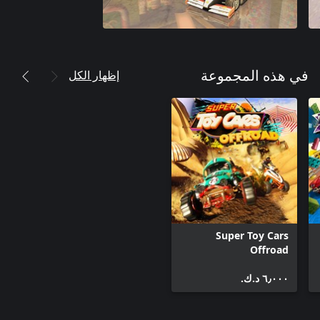
إظهار الكل
في هذه المجموعة
Super Toy Cars
Offroad
٦٫٠٠٠ د.ك.‏