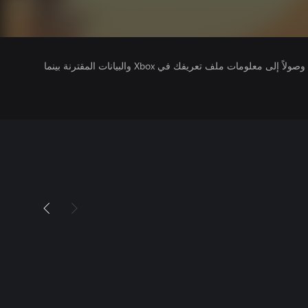
يتلقى ناشرو الألعاب التي تقوم بتشغيلها وصولاً إلى معلومات ملف تعريفك في Xbox والبيانات المقترنة بينما