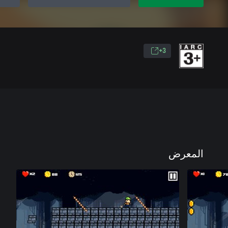
3+
المعرض