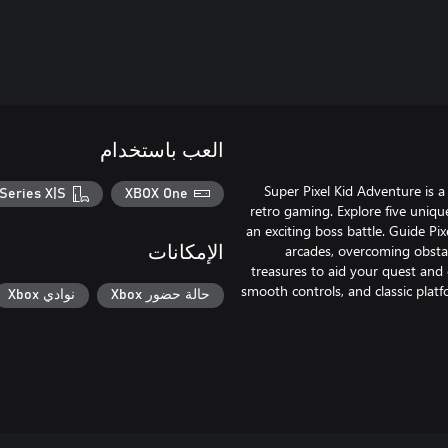
العب باستخدام
Super Pixel Kid Adventure is 
Series X|S
XBOX One
retro gaming. Explore five unique
an exciting boss battle. Guide Pi
arcades, overcoming obstac
الإمكانات
treasures to aid your quest and 
smooth controls, and classic platf
حالة حضور Xbox
نوادي Xbox