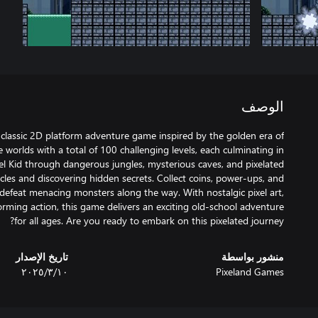
الوصف
a classic 2D platform adventure game inspired by the golden era of
 worlds with a total of 100 challenging levels, each culminating in
xel Kid through dangerous jungles, mysterious caves, and pixelated
les and discovering hidden secrets. Collect coins, power-ups, and
defeat menacing monsters along the way. With nostalgic pixel art,
orming action, this game delivers an exciting old-school adventure
for all ages. Are you ready to embark on this pixelated journey?
منشور بواسطة
تاريخ الإصدار
Pixeland Games
١٠‏/٣‏/٢٠٢٥