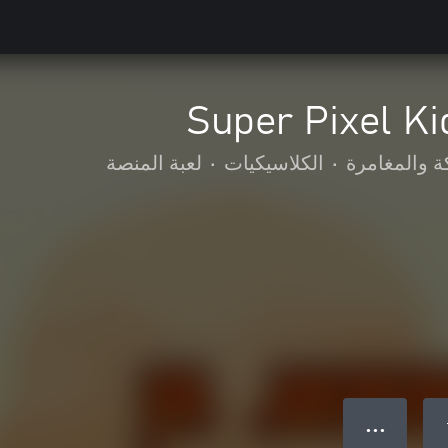
Super Pixel K
ة والمغامرة
•
الكلاسيكيات
•
لعبة المنصة
● ● ●