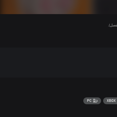
فصل).
PC
XBOX 