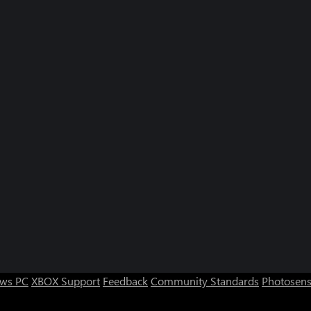
ws PC
XBOX Support
Feedback
Community Standards
Photosens