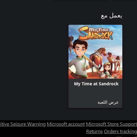
يعمل مع
My Time at Sandrock
عرض اللعبة
itive Seizure Warning
Microsoft account
Microsoft Store Support
Returns
Orders tracking