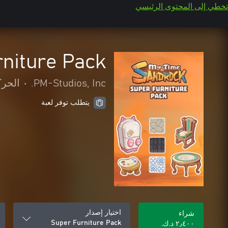
تخطي إلى المحتوى الرئيسي
niture Pack
PM-Studios, Inc.
•
الحرك
يتطلب توفر لعبة
اختيار إصدار
شراء
Super Furniture Pack
٢٫٤٠٠ د.ك.‏