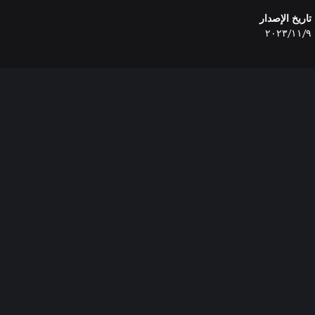
تاريخ الإصدار
٩‏/١١‏/٢٠٢٣