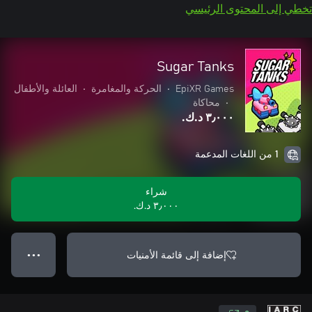
تخطي إلى المحتوى الرئيسي
Sugar Tanks
EpiXR Games
•
الحركة والمغامرة
•
العائلة والأطفال
•
محاكاة
٣٫٠٠٠ د.ك.‏
1 من اللغات المدعمة
شراء
٣٫٠٠٠ د.ك.‏
إضافة إلى قائمة الأمنيات
● ● ●