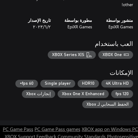
other!
منشور بواسطة
مطورة بواسطة
تاريخ الإصدار
EpiXR Games
EpiXR Games
٢‏/٦‏/٢٠٢٣
العب باستخدام
XBOX Series X|S
XBOX One
الإمكانات
60 fps+
Single player
HDR10
4K Ultra HD
120 fps
Xbox One X Enhanced
إنجازات Xbox
الحفظ السحابي لـ Xbox
PC Game Pass
PC Game Pass games
XBOX app on Windows PC
XBOX Support
Feedback
Community Standards
Photosensitive