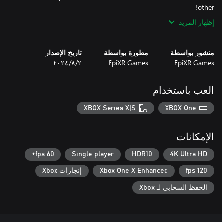
other!
إظهار المزيد
منشور بواسطة
مطورة بواسطة
تاريخ الإصدار
EpiXR Games
EpiXR Games
٢‏/٨‏/٢٠٢٤
العب باستخدام
XBOX Series X|S
XBOX One
الإمكانات
60 fps+
Single player
HDR10
4K Ultra HD
120 fps
Xbox One X Enhanced
إنجازات Xbox
الحفظ السحابي لـ Xbox