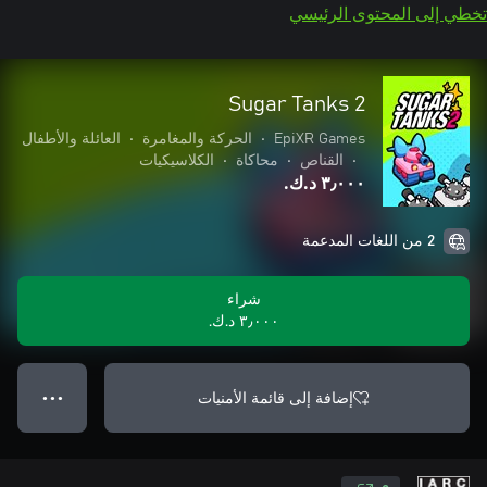
تخطي إلى المحتوى الرئيسي
Sugar Tanks 2
EpiXR Games
•
الحركة والمغامرة
•
العائلة والأطفال
•
القناص
•
محاكاة
•
الكلاسيكيات
٣٫٠٠٠ د.ك.‏
2 من اللغات المدعمة
شراء
٣٫٠٠٠ د.ك.‏
إضافة إلى قائمة الأمنيات
● ● ●