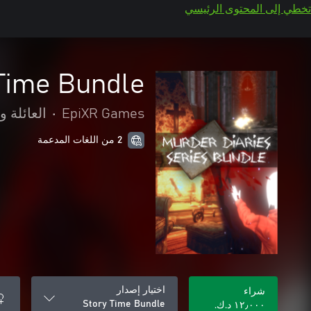
تخطي إلى المحتوى الرئيسي
Time Bundle
EpiXR Games
•
العائلة و
2 من اللغات المدعمة
اختيار إصدار
شراء
Story Time Bundle
١٢٫٠٠٠ د.ك.‏