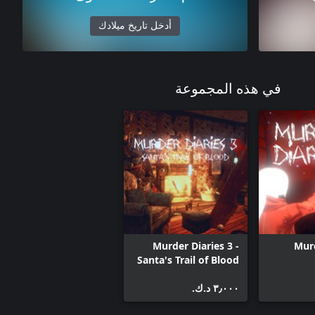
أدخل تاريخ ميلادك
في هذه المجموعة
Murder Diaries 3 -
Murd
Santa's Trail of Blood
٣٫٠٠٠ د.ك.‏