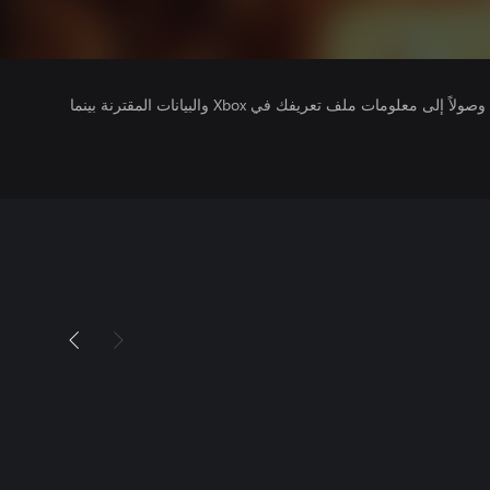
يتلقى ناشرو الألعاب التي تقوم بتشغيلها وصولاً إلى معلومات ملف تعريفك في Xbox والبيانات المقترنة بينما