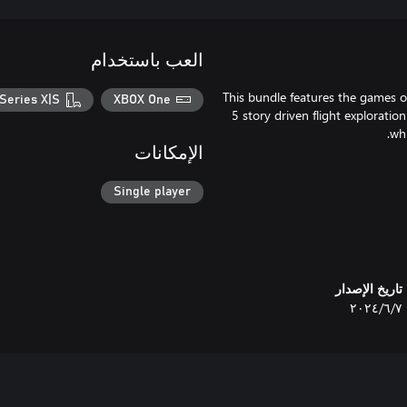
العب باستخدام
This bundle features the games of 
Series X|S
XBOX One
5 story driven flight exploratio
الإمكانات
Single player
تاريخ الإصدار
٧‏/٦‏/٢٠٢٤