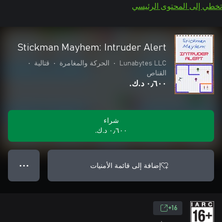
تخطي إلى المحتوى الرئيسي
Stickman Mayhem: Intruder Alert
Lunabytes LLC
•
الحركة والمغامرة
•
قتالية
•
القناص
٠٫٦٠٠ د.ك.‏
شراء
٠٫٦٠٠ د.ك.‏
إضافة إلى قائمة الأمنيات
● ● ●
16+