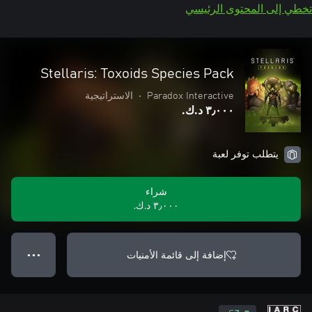
تخطي إلى المحتوى الرئيسي
Stellaris: Toxoids Species Pack
Paradox Interactive
•
الاستراتيجية
٣٫٠٠٠ د.ك.‏
يتطلب توفر لعبة
شراء
٣٫٠٠٠ د.ك.‏
إضافة إلى قائمة الأمنيات
● ● ●