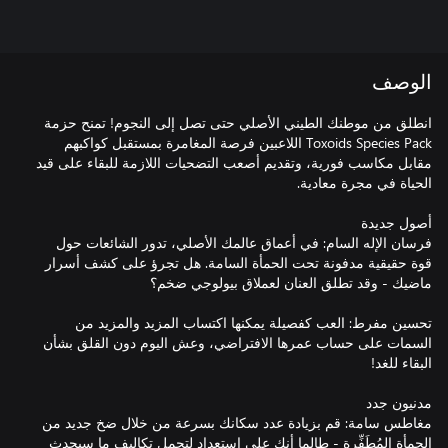
الوصف
انطلق من موطنك الطيني الأصلي حتى تصل إلى النجوم! تمنح حزمة
Toxoids Species Pack اللاعبين فرصة المغامرة بمستقبل كواكبهم
مقابل مكاسب فورية، وتقديم أصعب التضحيات اللازمة للبقاء على قيد
فرسان الإله السام: في أعماق عالمك الأصلي، تدور الشائعات حول
قوة حقيقية مدفونة تحت الحمأة السامة. هل تجرؤ على كشف أسرار
تحسين مفرط: العب كفصيلة يمكنها اكتساب المزيد والمزيد من
السمات على حساب عمرها الافتراضي، وعش اليوم دون القلق بشأن
مغاطس سامة: قم بزيادة عدد سكانك بسرعة من خلال ضخ جديد من
الحمأة المُطَفِّرة - طالما أنك على استعداد لتحمل تكاليف ما سيحدث