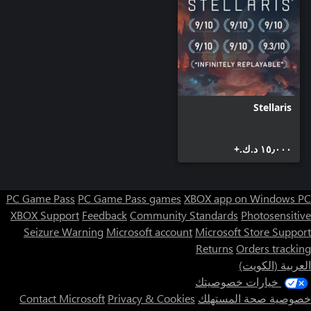
السفن الجديدة، وصور الفصائل، ومناظر المدينة الطبيعية لتذكير
صوت جديد لمستشار المواد السامة، يقدم بشكل مفيد الأخبار والنصائح
*قد تتطلب بعض المزايا محتوى يُباع بشكل منفصل
Stellaris
١٥٫٠٠٠ د.ك.‏+
PC Game Pass
PC Game Pass games
XBOX app on Windows PC
XBOX Support
Feedback
Community Standards
Photosensitive
Seizure Warning
Microsoft account
Microsoft Store Support
Returns
Orders tracking
العربية (الكويت)
خيارات خصوصيتك
خصوصية صحة المستهلك
Privacy & Cookies
Contact Microsoft