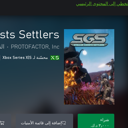
تخطي إلى المحتوى الرئيسي
sts Settlers
PROTOFACTOR, Inc
•
ال
محسّنة لـ Xbox Series X|S
شراء
إضافة إلى قائمة الأمنيات
٣٫٠٠٠ د.ك.‏