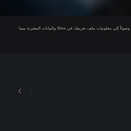
يتلقى ناشرو الألعاب التي تقوم بتشغيلها وصولاً إلى معلومات ملف تعريفك في Xbox والبيانات المقترنة بينما