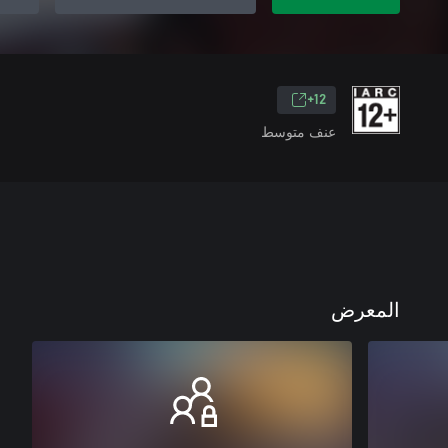
12+
عنف متوسط
المعرض