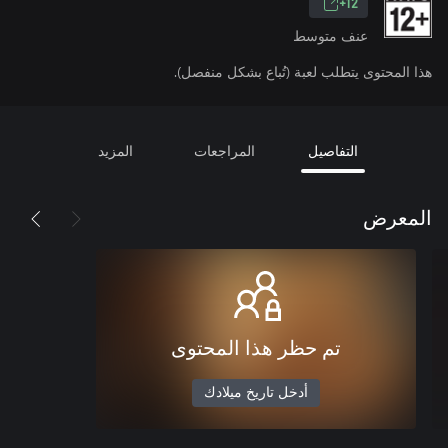
12+
عنف متوسط
هذا المحتوى يتطلب لعبة (تُباع بشكل منفصل).
التفاصيل
المراجعات
المزيد
المعرض
تم حظر هذا المحتوى
أدخل تاريخ ميلادك