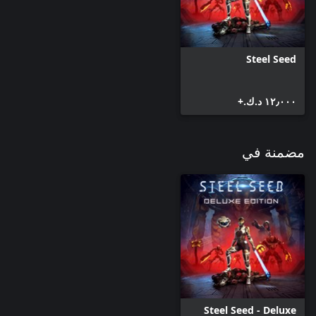
Steel Seed
١٢٫٠٠٠ د.ك.‏+
مضمنة في
Steel Seed - Deluxe