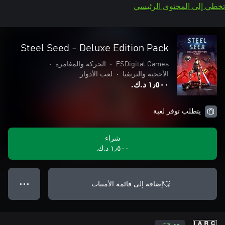
تخطي إلى المحتوى الرئيسي
Steel Seed - Deluxe Edition Pack
ESDigital Games
•
الحركة والمغامرة
•
الأحجية والتريفيا
•
لعب الأدوار
١٫٥٠٠ د.ك.‏
يتطلب توفر لعبة
شراء
١٫٥٠٠ د.ك.‏
إضافة إلى قائمة الأمنيات
● ● ●