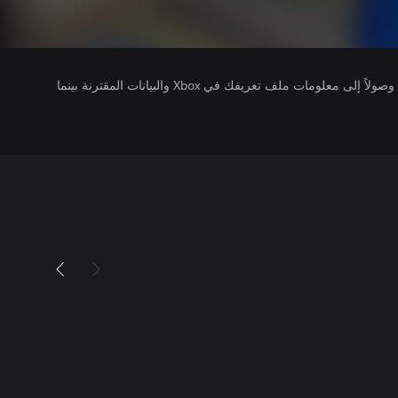
يتلقى ناشرو الألعاب التي تقوم بتشغيلها وصولاً إلى معلومات ملف تعريفك في Xbox والبيانات المقترنة بينما