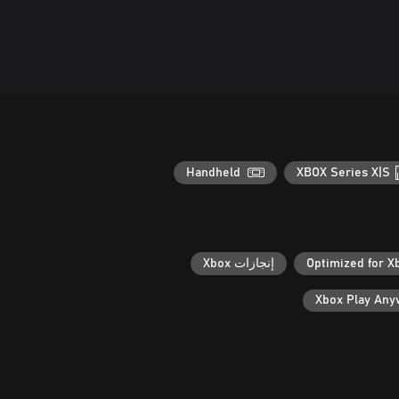
Handheld
XBOX Series X|S
Optimized for X
إنجازات Xbox
Xbox Play An