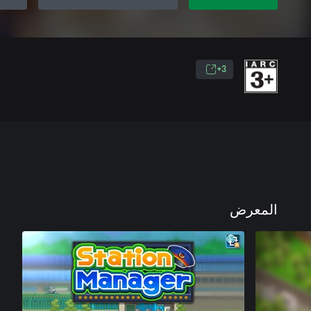
3+
المعرض