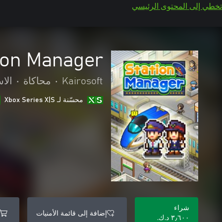
تخطي إلى المحتوى الرئيسي
ion Manager
Kairosoft
•
محاكاة
•
الاس
محسّنة لـ Xbox Series X|S
شراء
إضافة إلى قائمة الأمنيات
٣٫٦٠٠ د.ك.‏