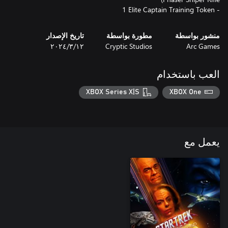
- ‎1 Elite Captain Training Token
منشور بواسطة
مطورة بواسطة
تاريخ الإصدار
Arc Games
Cryptic Studios
١٢‏/٣‏/٢٠٢٤
العب باستخدام
XBOX Series X|S
XBOX One
يعمل مع