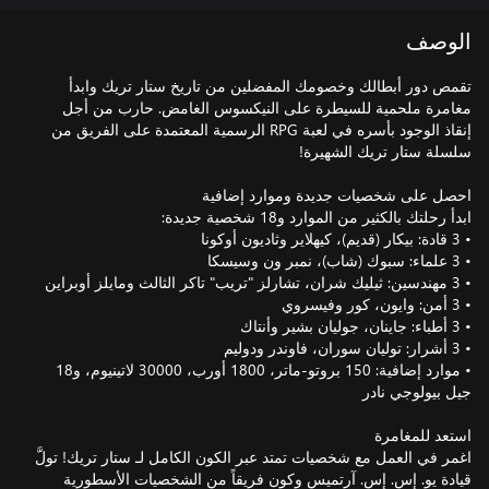
الوصف
تقمص دور أبطالك وخصومك المفضلين من تاريخ ستار تريك وابدأ
مغامرة ملحمية للسيطرة على النيكسوس الغامض. حارب من أجل
إنقاذ الوجود بأسره في لعبة RPG الرسمية المعتمدة على الفريق من
• موارد إضافية: 150 بروتو-ماتر، 1800 أورب، 30000 لاتينيوم، و18
اغمر في العمل مع شخصيات تمتد عبر الكون الكامل لـ ستار تريك! تولَّ
قيادة يو. إس. إس. آرتميس وكون فريقاً من الشخصيات الأسطورية