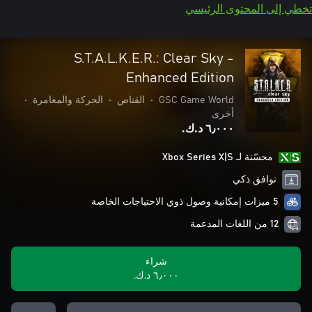
تخطي إلى المحتوى الرئيسي
S.T.A.L.K.E.R.: Clear Sky -
Enhanced Edition
GSC Game World
•
القناص
•
الحركة والمغامرة
•
أخرى
٦٫٠٠٠ د.ك.‏
محسّنة لـ Xbox Series X|S
توافق ذكي
5 ميزات إمكانية وصول ذوي الاحتياجات الخاصة
12 من اللغات المدعمة
شراء
٦٫٠٠٠ د.ك.‏