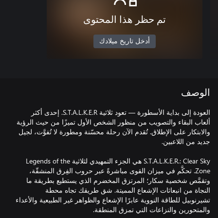
تم حظر هذا المحتوى
أدخل تاريخ ميلادك
الوصف
العودة إلى بداية الأسطورة — تعود ثلاثية S.T.A.L.K.E.R. إحدى أكثر
ألعاب البقاء والتصويب من منظور الشخص الأول تميزًا من حيث الرؤية
والابتكار على الإطلاق. تُقدم الآن رحلة محسّنة ومطورة لا تُفوَّت، لجيل
S.T.A.L.K.E.R.: Clear Sky هي الجزء التمهيدي لثلاثية Legends of the
Zone. تحكَّم في ميزان القوى مباشرةً عبر حروب الفِرق المنشقّة،
وتقمَّص شخصية سكار؛ المرتزق المخضرم الذي يستطيع بطريقة ما
النجاة من انبعاثات الإشعاع المميتة. شق طريقك تجاه محطة
تشيرنوبيل للطاقة النووية عابرًا الإشعاع والظواهر غير الطبيعية والأعداء