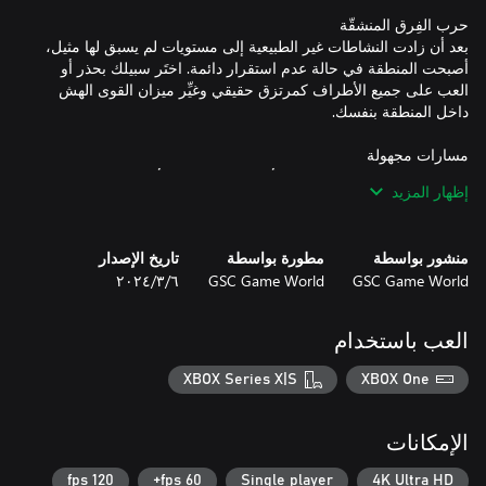
بعد أن زادت النشاطات غير الطبيعية إلى مستويات لم يسبق لها مثيل،
أصبحت المنطقة في حالة عدم استقرار دائمة. اختَر سبيلك بحذر أو
العب على جميع الأطراف كمرتزق حقيقي وغيِّر ميزان القوى الهش
انطلق نحو المجهول واكتشف الأراضي الضائعة والأسرار المخفية في
إظهار المزيد
المستنقعات ومدينة ليمانسك والغابة الحمراء. استخدم ترسانتك من
الأسلحة الجديدة مع نظام متقدم لترقية المعدات مع آليات مبتكرة لصيد
منشور بواسطة
مطورة بواسطة
تاريخ الإصدار
GSC Game World
GSC Game World
٦‏/٣‏/٢٠٢٤
اكشف الأسرار الغامضة المتصلة مباشرةً بالجزء الأصلي Shadow of
Chornobyl. عايش الأحداث المفصلية التي تمهد للمستقبل، التقِ
العب باستخدام
XBOX Series X|S
XBOX One
صيد موفق أيها المطارد!
الإمكانات
120 fps
60 fps+
Single player
4K Ultra HD