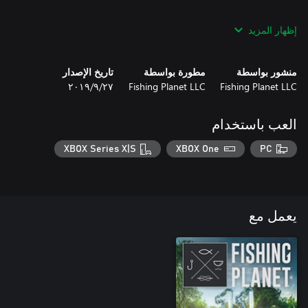
إظهار المزيد
* Line: Fluoro .011" (0.28 mm) - Length: 1000 yd (1000 m); Test:
منشور بواسطة
مطورة بواسطة
تاريخ الإصدار
Fishing Planet LLC
Fishing Planet LLC
٢٧‏/٩‏/٢٠١٩
* Jig Heads: Barbless JigHead 1/6 Oz. (5 g), #1/0; Barbless
العب باستخدام
XBOX Series X|S
XBOX One
PC
* FishCabin M Keepnet - Max Single Fish Weight: 15 Lb. (7 kg);
Total Fish Weight: 66 Lb. (30 kg); Fish-Friendly: yes
يعمل مع