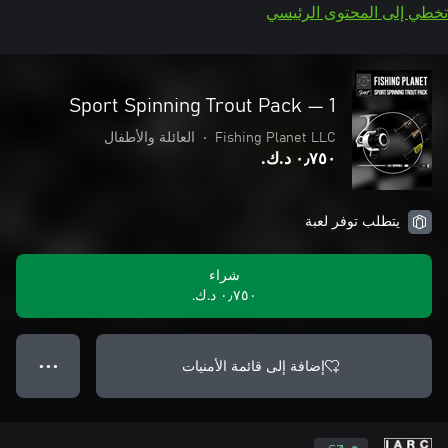
تخطي إلى المحتوى الرئيسي
Sport Spinning Trout Pack — 1
Fishing Planet LLC
•
العائلة والأطفال
٠٫٧٥٠ د.ك.‏
يتطلب توفر لعبة
شراء
٠٫٧٥٠ د.ك.‏
إضافة إلى قائمة الأمنيات
● ● ●