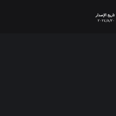
تاريخ الإصدار
٢٠‏/٨‏/٢٠٢٤