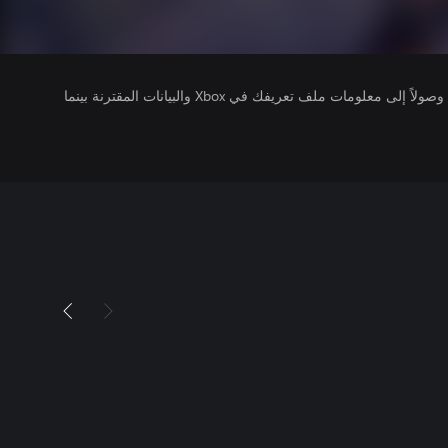
يتلقى ناشرو الألعاب التي تقوم بتشغيلها وصولاً إلى معلومات ملف تعريفك في Xbox والبيانات المقترنة بينما