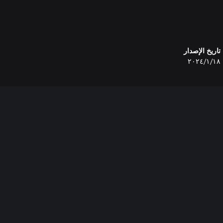
تاريخ الإصدار
١٨‏/١‏/٢٠٢٤