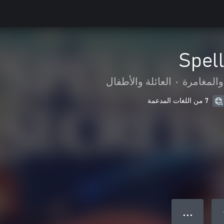
Spel
والمغامرة
•
العائلة والأطفال
7 من اللغات المدعمة
● ● ●