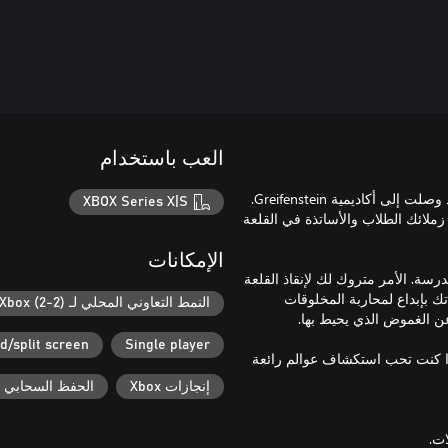
العب باستخدام
في "Spells & Secrets"، أنت طالب في السنة الأولى لفنون السحر، وقد وصلت إلى أكاديمية Greifenstein.
XBOX Series X|S
ملائك الطلاب والأساتذة في القلعة
الإمكانات
سة. الأمر متروك لك لإنقاذ القلعة
تك بإبداع لمحاربة المخلوقات
النمط التعاوني المحلي لـ Xbox (2-2)
d/split screen
Single player
 إذا كنت تحب استكشاف عوالم رائعة
إنجازات Xbox
الحفظ السحابي لـ ox