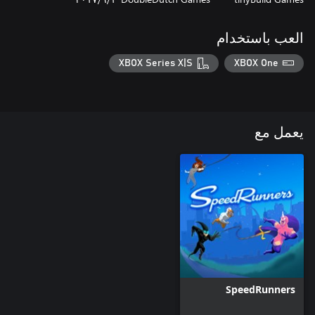
العب باستخدام
XBOX Series X|S
XBOX One
يعمل مع
SpeedRunners