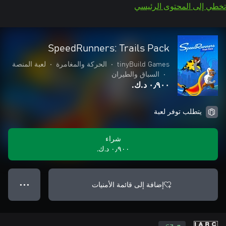
تخطي إلى المحتوى الرئيسي
SpeedRunners: Trails Pack
tinyBuild Games
•
الحركة والمغامرة
•
لعبة المنصة
•
السباق والطيران
٠٫٩٠٠ د.ك.‏
يتطلب توفر لعبة
شراء
٠٫٩٠٠ د.ك.‏
إضافة إلى قائمة الأمنيات
● ● ●