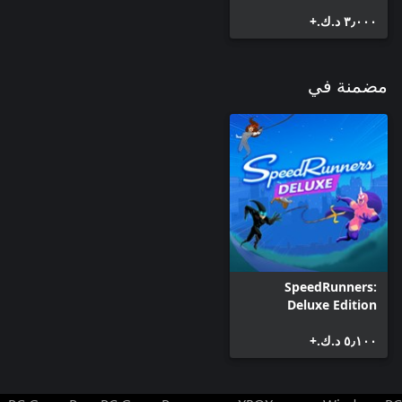
٣٫٠٠٠ د.ك.‏+
مضمنة في
SpeedRunners:
Deluxe Edition
٥٫١٠٠ د.ك.‏+