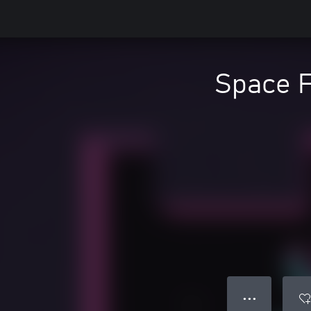
Space F
● ● ●