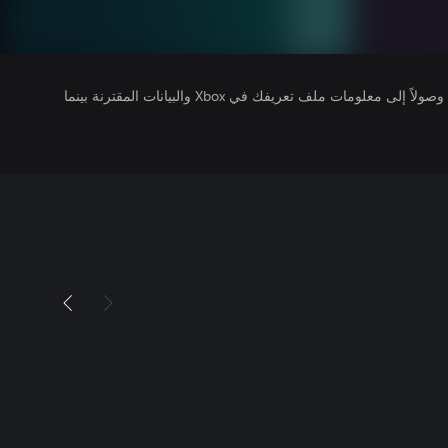
يتلقى ناشرو الألعاب التي تقوم بتشغيلها وصولاً إلى معلومات ملف تعريفك في Xbox والبيانات المقترنة بينما