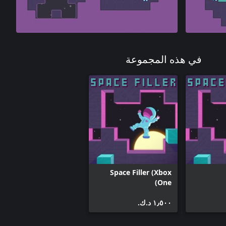
في هذه المجموعة
Space Filler (Xbox
One)
١٫٥٠٠ د.ك.‏