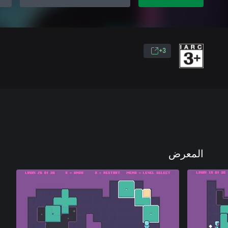
3+
المعرض