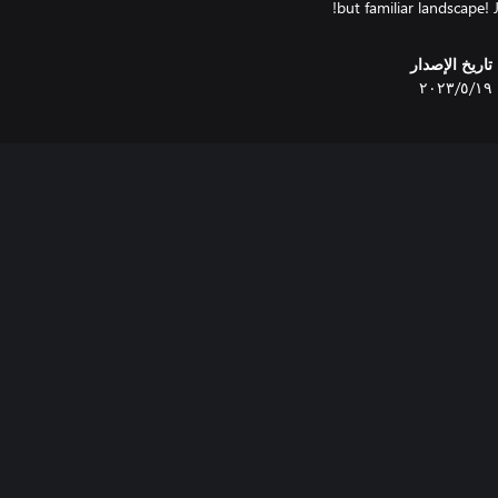
but familiar landscape!
تاريخ الإصدار
١٩‏/٥‏/٢٠٢٣