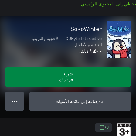
تخطي إلى المحتوى الرئيسي
SokoWinter
QUByte Interactive
•
الأحجية والتريفيا
•
العائلة والأطفال
١٫٥٠٠ د.ك.‏
شراء
١٫٥٠٠ د.ك.‏
إضافة إلى قائمة الأمنيات
● ● ●
3+