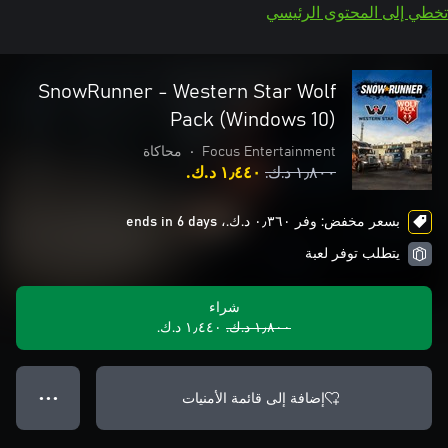
تخطي إلى المحتوى الرئيسي
SnowRunner - Western Star Wolf
Pack (Windows 10)
Focus Entertainment
•
محاكاة
١٫٨٠٠ د.ك.‏
١٫٤٤٠ د.ك.‏
بسعر مخفض: وفر ٠٫٣٦٠ د.ك.‏، ends in 6 days
يتطلب توفر لعبة
شراء
١٫٨٠٠ د.ك.‏
١٫٤٤٠ د.ك.‏
إضافة إلى قائمة الأمنيات
● ● ●