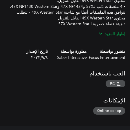
• 4 ملصقات ذئب لـ57X و47X NF1424 و47X NF1430 Western Star.
تتوافق هذه الملصقات أيضًا مع شاحنة 49X Western Star - تتطلب
إظهار المزيد
تتطلب اللعبة الأساسية SnowRunner لتشغيلها. حزمة الذئب Western
منشور بواسطة
مطورة بواسطة
تاريخ الإصدار
Star ليست ضمن تذكرة العام الأول أو تذكرة العام الثاني.
Focus Entertainment
Saber Interactive
٨‏/٩‏/٢٠٢٢
العب باستخدام
PC
الإمكانات
Online co-op