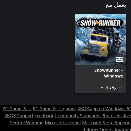
يعمل مع
SnowRunner -
Windows
٩٫٠٠٠ د.ك.‏+
PC Game Pass
PC Game Pass games
XBOX app on Windows PC
XBOX Support
Feedback
Community Standards
Photosensitive
Seizure Warning
Microsoft account
Microsoft Store Support
Returns
Orders tracking