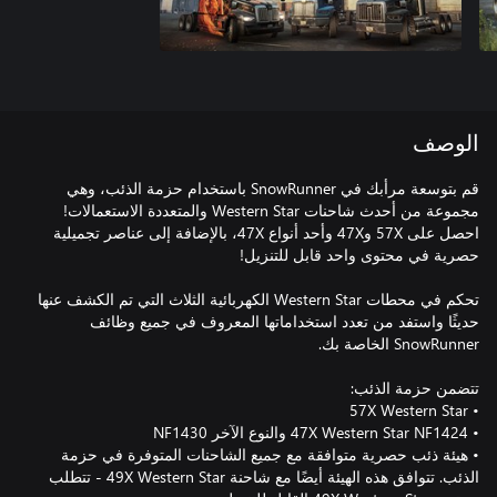
الوصف
قم بتوسعة مرأبك في SnowRunner باستخدام حزمة الذئب، وهي
مجموعة من أحدث شاحنات Western Star والمتعددة الاستعمالات!
احصل على 57X و47X وأحد أنواع 47X، بالإضافة إلى عناصر تجميلية
تحكم في محطات Western Star الكهربائية الثلاث التي تم الكشف عنها
حديثًا واستفد من تعدد استخداماتها المعروف في جميع وظائف
• هيئة ذئب حصرية متوافقة مع جميع الشاحنات المتوفرة في حزمة
الذئب. تتوافق هذه الهيئة أيضًا مع شاحنة 49X Western Star - تتطلب