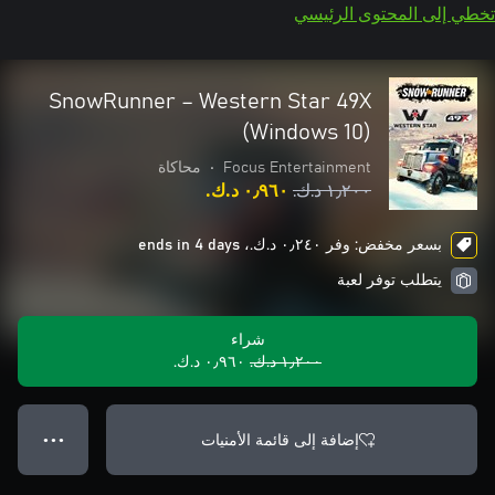
تخطي إلى المحتوى الرئيسي
SnowRunner – Western Star 49X
(Windows 10)
Focus Entertainment
•
محاكاة
١٫٢٠٠ د.ك.‏
٠٫٩٦٠ د.ك.‏
بسعر مخفض: وفر ٠٫٢٤٠ د.ك.‏، ends in 4 days
يتطلب توفر لعبة
شراء
١٫٢٠٠ د.ك.‏
٠٫٩٦٠ د.ك.‏
إضافة إلى قائمة الأمنيات
● ● ●