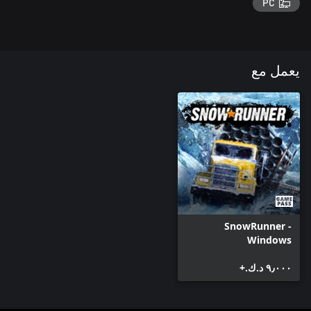
PC
يعمل مع
SnowRunner -
Windows
٩٫٠٠٠ د.ك.‏+