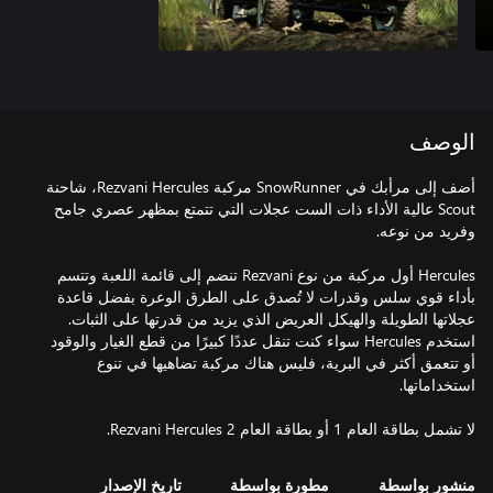
الوصف
أضف إلى مرأبك في SnowRunner مركبة Rezvani Hercules، شاحنة
Scout عالية الأداء ذات الست عجلات التي تتمتع بمظهر عصري جامح
Hercules أول مركبة من نوع Rezvani تنضم إلى قائمة اللعبة وتتسم
بأداء قوي سلس وقدرات لا تُصدق على الطرق الوعرة بفضل قاعدة
عجلاتها الطويلة والهيكل العريض الذي يزيد من قدرتها على الثبات.
استخدم Hercules سواء كنت تنقل عددًا كبيرًا من قطع الغيار والوقود
أو تتعمق أكثر في البرية، فليس هناك مركبة تضاهيها في تنوع
لا تشمل بطاقة العام 1 أو بطاقة العام 2 Rezvani Hercules.
منشور بواسطة
مطورة بواسطة
تاريخ الإصدار