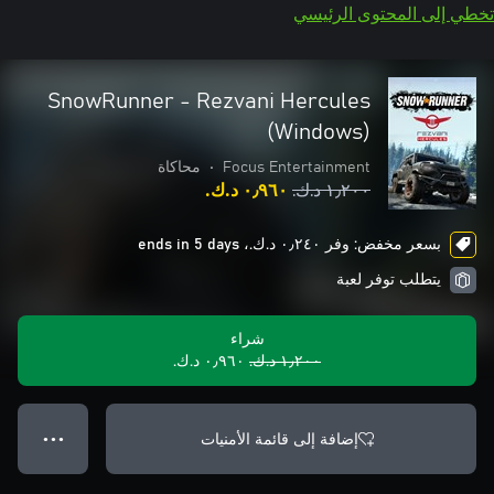
تخطي إلى المحتوى الرئيسي
SnowRunner - Rezvani Hercules
(Windows)
Focus Entertainment
•
محاكاة
١٫٢٠٠ د.ك.‏
٠٫٩٦٠ د.ك.‏
بسعر مخفض: وفر ٠٫٢٤٠ د.ك.‏، ends in 5 days
يتطلب توفر لعبة
شراء
١٫٢٠٠ د.ك.‏
٠٫٩٦٠ د.ك.‏
إضافة إلى قائمة الأمنيات
● ● ●